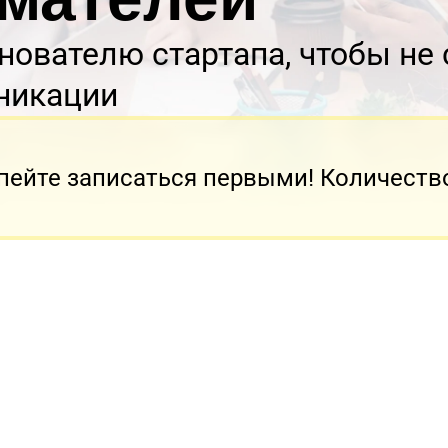
снователю стартапа, чтобы не
никации
пейте записаться первыми! Количеств