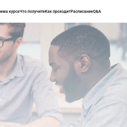
мма курса
Что получите
Как проходит
Расписание
Q&A