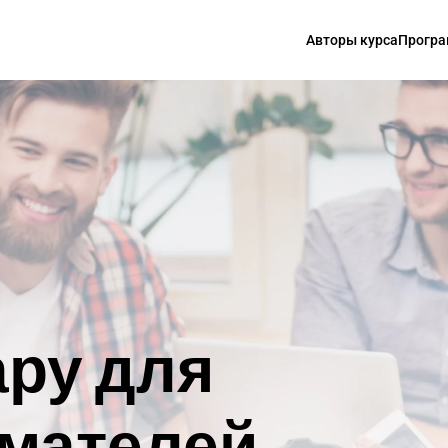
Авторы курса
Програ
ру для 
мателей